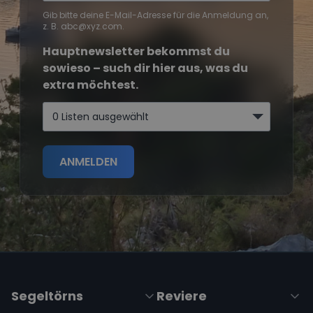
Gib bitte deine E-Mail-Adresse für die Anmeldung an,
z. B. abc@xyz.com.
Hauptnewsletter bekommst du
sowieso – such dir hier aus, was du
extra möchtest.
0 Listen ausgewählt
ANMELDEN
Segeltörns
Reviere