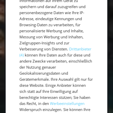
Informationen auf Ihrem Gerät zu
Wie viele Seemeilen segelt man in
speichern und darauf zuzugreifen und
einer Woche?
personenbezogene Daten wie Ihre IP-
Adresse, eindeutige Kennungen und
Welche Sprache wird an Bord
Browsing-Daten zu verarbeiten, für
gesprochen?
personalisierte Werbung und Inhalte,
Messung von Werbung und Inhalten,
Wer ist mein Skipper / meine
Skipperin?
Zielgruppen-Insights und zur
Verbesserung von Diensten.
Drittanbieter
(4)
können Ihre Daten auch für diese und
Welcher Service wird inklusive
angeboten?
andere Zwecke verarbeiten, einschließlich
der Nutzung genauer
Geolokalisierungsdaten und
Wo übernachtet eigentlich der
Skipper?
Gerätemerkmale. Ihre Auswahl gilt nur für
diese Website. Einige Anbieter können
Ist die Yacht mit ausreichendem
sich statt auf Ihre Einwilligung auf
Sicherheitsequipment ausgestattet?
berechtigte Interessen stützen; Sie haben
das Recht, in den
Werbeeinstellungen
Verfügt der Skipper über
Widerspruch einzulegen. Sie können Ihre