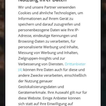
GERMAN
Vorbereitung
Wir und unsere Partner verwenden
11 Questions
GERMAN
Cookies und ähnliche Technologien, um
ENGLISH
Informationen auf Ihrem Gerät zu
speichern und darauf zuzugreifen und
Gibt es Flottillen?
personenbezogene Daten wie Ihre IP-
Adresse, eindeutige Kennungen und
Wie viele Seemeilen segelt man in
Browsing-Daten zu verarbeiten, für
einer Woche?
personalisierte Werbung und Inhalte,
Messung von Werbung und Inhalten,
Welche Sprache wird an Bord
Zielgruppen-Insights und zur
gesprochen?
Verbesserung von Diensten.
Drittanbieter
(4)
können Ihre Daten auch für diese und
Wer ist mein Skipper / meine
andere Zwecke verarbeiten, einschließlich
Skipperin?
der Nutzung genauer
Geolokalisierungsdaten und
Welcher Service wird inklusive
Gerätemerkmale. Ihre Auswahl gilt nur für
angeboten?
diese Website. Einige Anbieter können
sich statt auf Ihre Einwilligung auf
Wo übernachtet eigentlich der