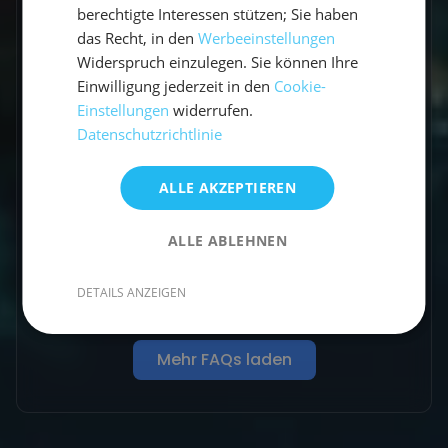
Skipper?
berechtigte Interessen stützen; Sie haben
das Recht, in den
Werbeeinstellungen
Widerspruch einzulegen. Sie können Ihre
Ist die Yacht mit ausreichendem
Sicherheitsequipment ausgestattet?
Einwilligung jederzeit in den
Cookie-
Einstellungen
widerrufen.
Datenschutzrichtlinie
Verfügt der Skipper über
ausreichende Qualifikationen?
ALLE AKZEPTIEREN
Wird den Reisenden am Ende eine
Seemeilenbestätigung ausgegeben?
ALLE ABLEHNEN
Ich bin Veganer*in, ist das ein
Problem?
DETAILS ANZEIGEN
Mehr FAQs laden