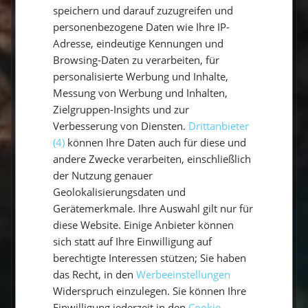
einer Woche?
speichern und darauf zuzugreifen und
personenbezogene Daten wie Ihre IP-
Welche Sprache wird an Bord
Adresse, eindeutige Kennungen und
gesprochen?
Browsing-Daten zu verarbeiten, für
personalisierte Werbung und Inhalte,
Wer ist mein Skipper / meine
Messung von Werbung und Inhalten,
Skipperin?
Zielgruppen-Insights und zur
Verbesserung von Diensten.
Drittanbieter
Welcher Service wird inklusive
(4)
können Ihre Daten auch für diese und
angeboten?
andere Zwecke verarbeiten, einschließlich
der Nutzung genauer
Wo übernachtet eigentlich der
Geolokalisierungsdaten und
Skipper?
Gerätemerkmale. Ihre Auswahl gilt nur für
diese Website. Einige Anbieter können
Ist die Yacht mit ausreichendem
sich statt auf Ihre Einwilligung auf
Sicherheitsequipment ausgestattet?
berechtigte Interessen stützen; Sie haben
das Recht, in den
Werbeeinstellungen
Verfügt der Skipper über
Widerspruch einzulegen. Sie können Ihre
ausreichende Qualifikationen?
Einwilligung jederzeit in den
Cookie-