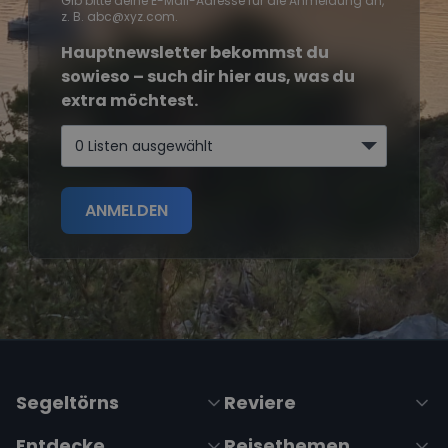
Gib bitte deine E-Mail-Adresse für die Anmeldung an,
z. B. abc@xyz.com.
Hauptnewsletter bekommst du
sowieso – such dir hier aus, was du
extra möchtest.
0 Listen ausgewählt
ANMELDEN
Segeltörns
Reviere
Entdecke
Reisethemen