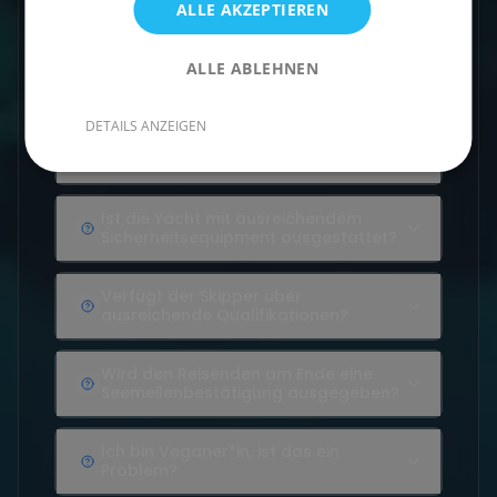
Skipperin?
ALLE AKZEPTIEREN
Welcher Service wird inklusive
ALLE ABLEHNEN
angeboten?
DETAILS ANZEIGEN
Wo übernachtet eigentlich der
Skipper?
Ist die Yacht mit ausreichendem
Sicherheitsequipment ausgestattet?
Verfügt der Skipper über
ausreichende Qualifikationen?
Wird den Reisenden am Ende eine
Seemeilenbestätigung ausgegeben?
Ich bin Veganer*in, ist das ein
Problem?