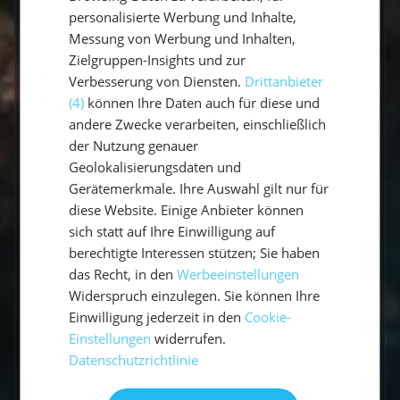
personalisierte Werbung und Inhalte,
Messung von Werbung und Inhalten,
An Bord
Buchung
Zielgruppen-Insights und zur
45 Questions
24 Questions
Verbesserung von Diensten.
Drittanbieter
(4)
können Ihre Daten auch für diese und
andere Zwecke verarbeiten, einschließlich
Vorbereitung
der Nutzung genauer
11 Questions
Geolokalisierungsdaten und
Gerätemerkmale. Ihre Auswahl gilt nur für
diese Website. Einige Anbieter können
Gibt es Flottillen?
sich statt auf Ihre Einwilligung auf
berechtigte Interessen stützen; Sie haben
Wie viele Seemeilen segelt man in
das Recht, in den
Werbeeinstellungen
einer Woche?
Widerspruch einzulegen. Sie können Ihre
Einwilligung jederzeit in den
Cookie-
Welche Sprache wird an Bord
Einstellungen
widerrufen.
gesprochen?
Datenschutzrichtlinie
Wer ist mein Skipper / meine