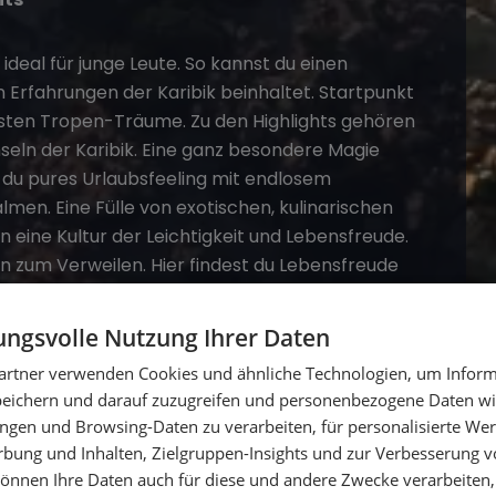
 ideal für junge Leute. So kannst du einen
 Erfahrungen der Karibik beinhaltet. Startpunkt
llsten Tropen-Träume. Zu den Highlights gehören
seln der Karibik. Eine ganz besondere Magie
t du pures Urlaubsfeeling mit endlosem
men. Eine Fülle von exotischen, kulinarischen
 eine Kultur der Leichtigkeit und Lebensfreude.
ein zum Verweilen. Hier findest du Lebensfreude
wie ein Island Colada schlürfen und zu Carribean
er einem Wasserfall durchzuschwimmen?
ngsvolle Nutzung Ihrer Daten
eer kann man hier ganz in aller Ruhe genießen.
artner verwenden Cookies und ähnliche Technologien, um Inform
tspannung.
peichern und darauf zuzugreifen und personenbezogene Daten wie
ngen und Browsing-Daten zu verarbeiten, für personalisierte Wer
Segelurlaub
ung und Inhalten, Zielgruppen-Insights und zur Verbesserung v
önnen Ihre Daten auch für diese und andere Zwecke verarbeiten, 