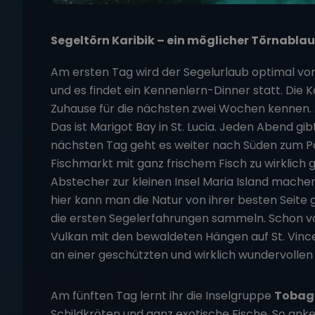
Segeltörn Karibik – ein möglicher Törnablauf
Am ersten Tag wird der Segelurlaub optimal vo
und es findet ein Kennenlern-Dinner statt. Die 
Zuhause für die nächsten zwei Wochen kennen. A
Das ist Marigot Bay in St. Lucia. Jeden Abend g
nächsten Tag geht es weiter nach Süden zum Port
Fischmarkt mit ganz frischem Fisch zu wirklich
Abstecher zur kleinen Insel Maria Island machen
hier kann man die Natur von ihrer besten Seite
die ersten Segelerfahrungen sammeln. Schon vo
Vulkan mit den bewaldeten Hängen auf St. Vincen
an einer geschützten und wirklich wundervollen 
Am fünften Tag lernt ihr die Inselgruppe
Tobag
Schildkröten und ganz exotische Fische. So anker