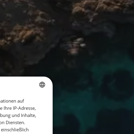
ationen auf
GERMAN
 Ihre IP-Adresse,
GERMAN
bung und Inhalte,
ENGLISH
on Diensten.
einschließlich