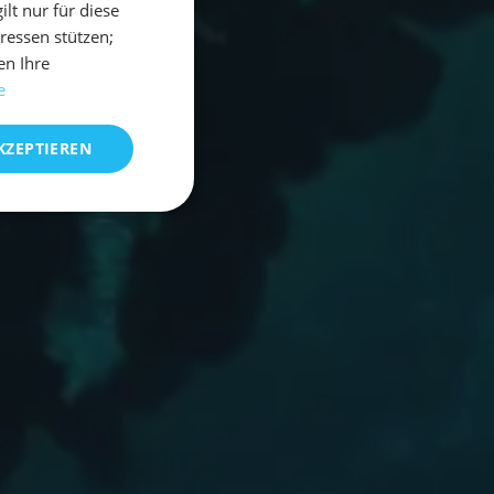
t nur für diese
eressen stützen;
en Ihre
e
KZEPTIEREN