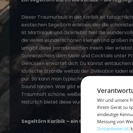
Dieser Traumurlaub in der Karibik ist tatsächlich
exotischen
Segeltörn
erleben, der die schönsten
ist Martinique und du erlebst hier die wundervo
die vielen wunderschönen kleinen und großen In
umgibt diese paradiesischen Inseln. Hier erlebs
Sonnenschein, dem Meer und Cocktails unter Pal
Genüssen erwartet dich. Du kannst eintauchen in
Idyllische Strände weitab der Zivilisation laden 
pur. So kann man typische karibische Cocktails 
Sound tanzen. Was gibt es Schöneres, als unt
Verantwortu
Traumhaft schöne, weiße Strände und türkises M
Wir und unsere P
Natürlich bietet diese wunderschöne Natur En
Ihrem Gerät zu s
eindeutige Kennu
Segeltörn Karibik – ein Geheimtipp für den 
Messung von Werb
Drittanbieter (4)
k