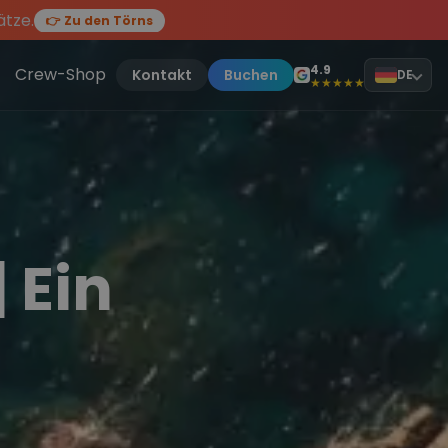
ätze.
👉 Zu den Törns
en des Jahres, sei dabei.
ten Törn
!
4.9
Crew-Shop
Kontakt
Buchen
DE
★★★★★
 Ein