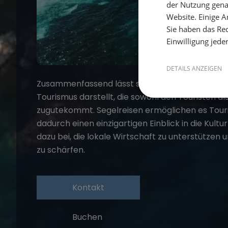
der Nutzung gena
Website. Einige An
Sie haben das Rec
Einwilligung jede
DETAILS ANZEIGEN
Zusammenfassend lässt sich sagen, dass ein
Se
Tourismus darstellt, die sowohl den Touristen 
zugutekommt. Segelreisen ermöglichen es Tour
dadurch einen einzigartigen Einblick in die Kultu
dazu bei, die lokale Wirtschaft zu unterstützen
zu schärfen.
Kontakt
Buchen