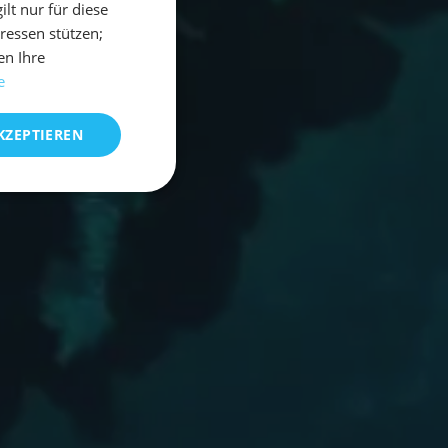
t nur für diese
eressen stützen;
en Ihre
e
KZEPTIEREN