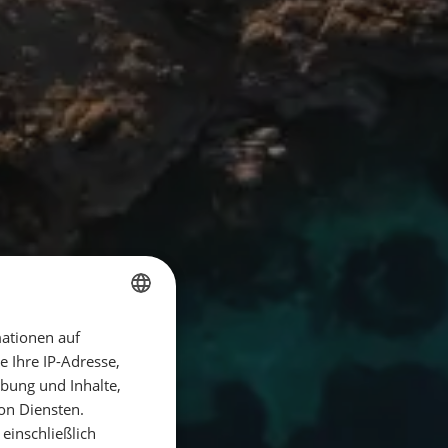
ationen auf
GERMAN
 Ihre IP-Adresse,
GERMAN
bung und Inhalte,
ENGLISH
on Diensten.
einschließlich