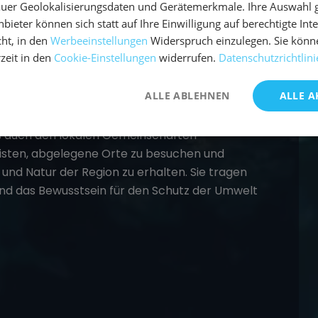
uer Geolokalisierungsdaten und Gerätemerkmale. Ihre Auswahl gil
bieter können sich statt auf Ihre Einwilligung auf berechtigte Int
ht, in den
Werbeeinstellungen
Widerspruch einzulegen. Sie könn
rzeit in den
Cookie-Einstellungen
widerrufen.
Datenschutzrichtlini
ALLE ABLEHNEN
ALLE A
gelurlaub
eine nachhaltige und aktive Form des
als auch den lokalen Gemeinschaften
isten, abgelegene Orte zu besuchen und
r und Natur der Region zu erhalten. Sie tragen
 und das Bewusstsein für den Schutz der Umwelt