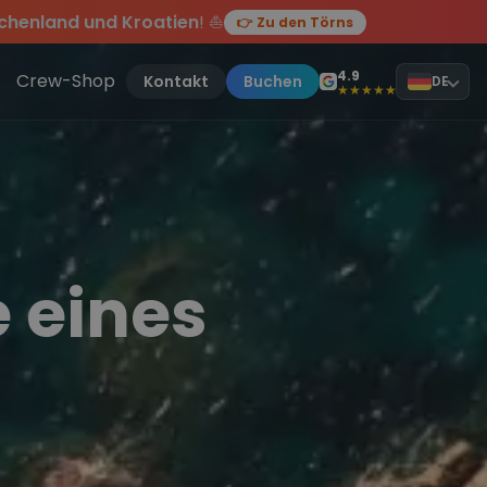
chenland und Kroatien
! ⛵
👉 Zu den Törns
en des Jahres, sei dabei.
ten Törn
!
4.9
Crew-Shop
Kontakt
Buchen
DE
★★★★★
e eines