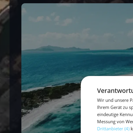
Verantwortu
Wir und unsere P
Ihrem Gerät zu s
eindeutige Kennu
Messung von Werb
Drittanbieter (4)
k