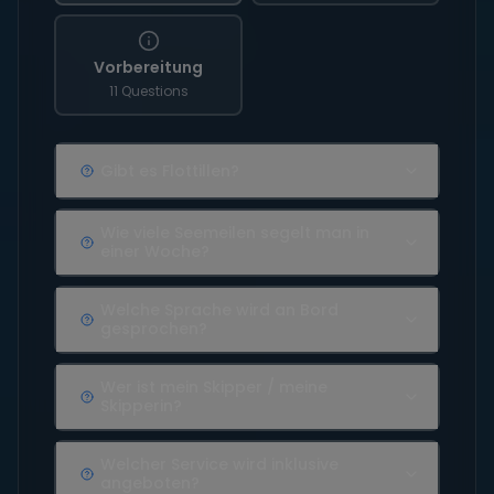
Vorbereitung
11 Questions
Gibt es Flottillen?
Wie viele Seemeilen segelt man in
einer Woche?
Welche Sprache wird an Bord
gesprochen?
Wer ist mein Skipper / meine
Skipperin?
Welcher Service wird inklusive
angeboten?