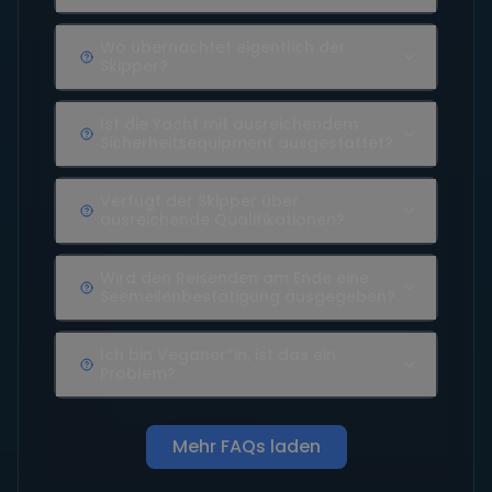
Wo übernachtet eigentlich der
Skipper?
Ist die Yacht mit ausreichendem
Sicherheitsequipment ausgestattet?
Verfügt der Skipper über
ausreichende Qualifikationen?
Wird den Reisenden am Ende eine
Seemeilenbestätigung ausgegeben?
Ich bin Veganer*in, ist das ein
Problem?
Mehr FAQs laden