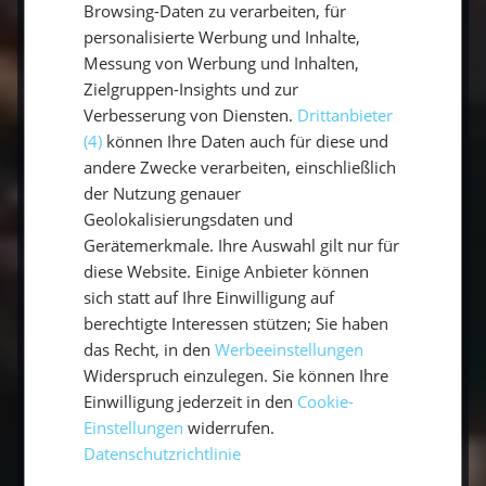
Browsing-Daten zu verarbeiten, für
Sehenswürdigkeiten. Die Insel bietet eine
personalisierte Werbung und Inhalte,
Vielzahl an Aktivitäten für alle Altersgruppen.
Messung von Werbung und Inhalten,
Von entspannenden Tagen in einer Bucht bis
Zielgruppen-Insights und zur
hin zu aufregenden Wassersportarten gibt es
Verbesserung von Diensten.
Drittanbieter
hier etwas für jeden Geschmack. Einige der
(4)
können Ihre Daten auch für diese und
beliebtesten Sehenswürdigkeiten an der Küste
andere Zwecke verarbeiten, einschließlich
von Phuket sind die
Maya Bay, das Phi-Phi-
der Nutzung genauer
Leeseiland und die James Bond Island
. Die
Geolokalisierungsdaten und
Gerätemerkmale. Ihre Auswahl gilt nur für
Maya Bay ist eine kleine, aber feine Bucht mit
diese Website. Einige Anbieter können
weißem Sandstrand und kristallklarem
sich statt auf Ihre Einwilligung auf
Wasser. Das Phi-Phi-Leeseiland ist eines der
berechtigte Interessen stützen; Sie haben
meistbesuchten Reiseziele in Thailand und
das Recht, in den
Werbeeinstellungen
bekannt für seinen wunderschönen
Widerspruch einzulegen. Sie können Ihre
lagunenförmigen Strand sowie die
Einwilligung jederzeit in den
Cookie-
atemberaubende Landschaft um die Insel
Einstellungen
widerrufen.
herum. Der James Bond Island ist ebenfalls
Datenschutzrichtlinie
sehr beliebt bei Touristen aus aller Welt und