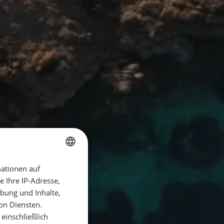
ationen auf
GERMAN
 Ihre IP-Adresse,
GERMAN
bung und Inhalte,
ENGLISH
on Diensten.
einschließlich