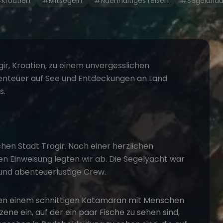
Kroatien
#Mitsegeln
#Nachhaltiges reisen
#Segelurla
gir
,
Kroatien
, zu einem unvergesslichen
benteuer auf See und Entdeckungen an Land
s.
schen Stadt Trogir. Nach einer herzlichen
n Einweisung legten wir ab. Die Segelyacht war
 und abenteuerlustige Crew.