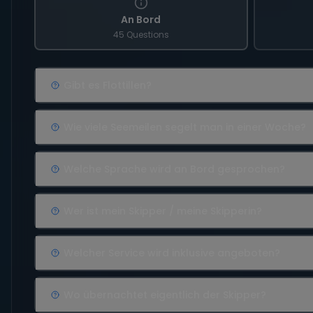
An Bord
45 Questions
Gibt es Flottillen?
Wie viele Seemeilen segelt man in einer Woche?
Welche Sprache wird an Bord gesprochen?
Wer ist mein Skipper / meine Skipperin?
Welcher Service wird inklusive angeboten?
Wo übernachtet eigentlich der Skipper?