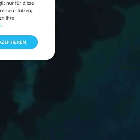
t nur für diese
eressen stützen;
en Ihre
e
KZEPTIEREN