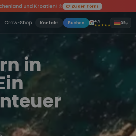
chenland und Kroatien
! ⛵
👉 Zu den Törns
en des Jahres, sei dabei.
ten Törn
!
4.9
Crew-Shop
Kontakt
Buchen
DE
★★★★★
rn in
Ein
nteuer