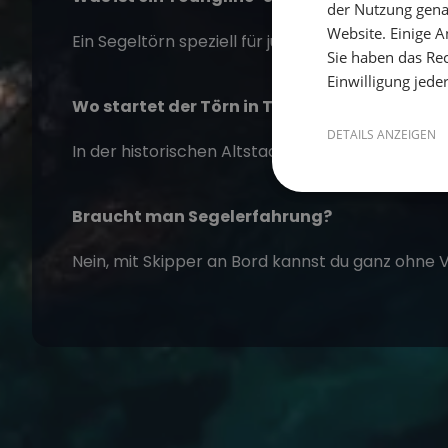
der Nutzung gena
Website. Einige An
Ein Segeltörn speziell für junge Leute, der Segel
Sie haben das Rec
Einwilligung jede
Wo startet der Törn in Trogir?
DETAILS ANZEIGEN
In der historischen Altstadt von Trogir bei Split 
Braucht man Segelerfahrung?
Nein, mit Skipper an Bord kannst du ganz ohne 