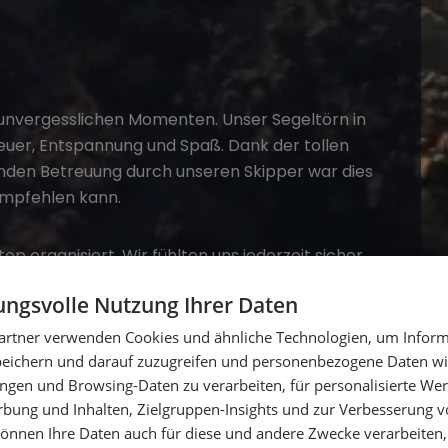
n unvergesslichen Momenten. Unser
Segeltörn in
uer, Entspannung und Spaß. Dank der tollen
enden Betreuung durch unseren Skipper war dies
empfehlen kann.
op organisiert. Wir fühlten uns jederzeit sicher
re Erwartungen weit übertroffen und ich freue
ngsvolle Nutzung Ihrer Daten
 Sailwithus.
artner verwenden Cookies und ähnliche Technologien, um Inform
peichern und darauf zuzugreifen und personenbezogene Daten wie
ngen und Browsing-Daten zu verarbeiten, für personalisierte Wer
ung und Inhalten, Zielgruppen-Insights und zur Verbesserung v
önnen Ihre Daten auch für diese und andere Zwecke verarbeiten, 