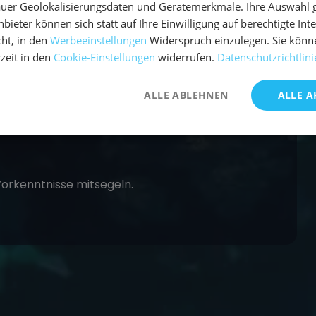
uer Geolokalisierungsdaten und Gerätemerkmale. Ihre Auswahl gil
bieter können sich statt auf Ihre Einwilligung auf berechtigte Int
n, Inselhopping und Party in Kroatien verbindet.
ht, in den
Werbeeinstellungen
Widerspruch einzulegen. Sie könn
rzeit in den
Cookie-Einstellungen
widerrufen.
Datenschutzrichtlini
ALLE ABLEHNEN
ALLE A
– zentral für Törns nach Hvar, Vis und Brač.
Vorkenntnisse mitsegeln.