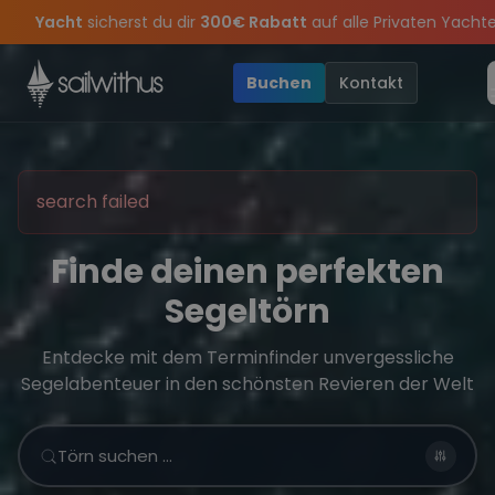
Skip to content
Sichere Dir jetzt
Dein Meilenbuch und Deine sailwithus-C
ason Closing Party 2026!
rpass keine
Törn-Updates, Insider-Tipps
Die Saison war legendär – wir feiern 
und exklusive Angeb
Buchen
Kontakt
search failed
Finde deinen perfekten
Segeltörn
Entdecke mit dem Terminfinder unvergessliche
Segelabenteuer in den schönsten Revieren der Welt
Törn suchen …