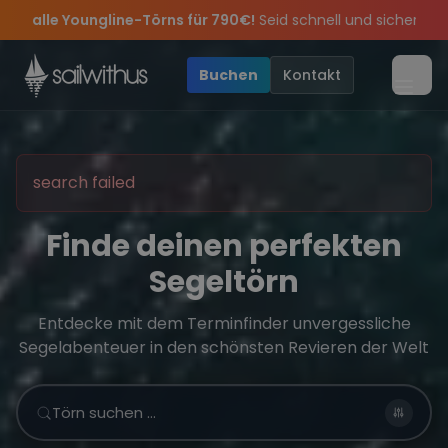
Skip to content
rns für 790€!
Seid schnell und sichert euch die letzten Plätze.
– wir feiern die Törns, die Crew und die besten Geschichten des 
lusive Angebote mehr Sowie
Sichere Dir jetzt
Dein Meilenbuch und Deine sailwithus-C
20€ Rabatt auf deinen ersten Tör
Buchen
Kontakt
Menü
search failed
Finde deinen perfekten
Segeltörn
Entdecke mit dem Terminfinder unvergessliche
Segelabenteuer in den schönsten Revieren der Welt
Törn suchen …