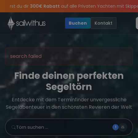
Skip to content
Sichere Dir jetzt
Dein Meilenbuch und Deine sailwithus-C
son Closing Party 2026!
pass keine
Törn-Updates, Insider-Tipps
Die Saison war legendär – wir feiern d
und exklusive Angebo
Buchen
Kontakt
search failed
Finde deinen perfekten
Segeltörn
Entdecke mit dem Terminfinder unvergessliche
Segelabenteuer in den schönsten Revieren der Welt
Törn suchen …
1