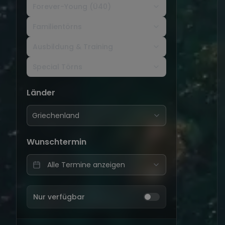
Forever-Young (Ü40)
Familientörns
Ausbildung & Training
Special Törns
Länder
Griechenland
Wunschtermin
Nur verfügbar