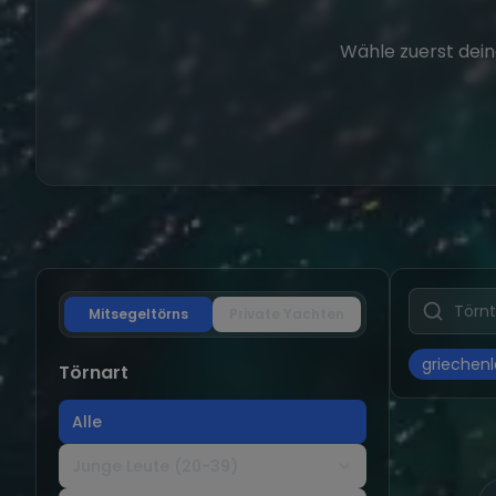
Wähle zuerst dein
Mitsegeltörns
Private Yachten
griechen
Törnart
Alle
Junge Leute (20-39)