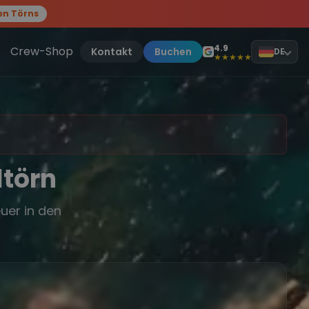
en Törns
, sei dabei.
4.9
Crew-Shop
Kontakt
Buchen
DE
★★★★★
ltörn
uer in den