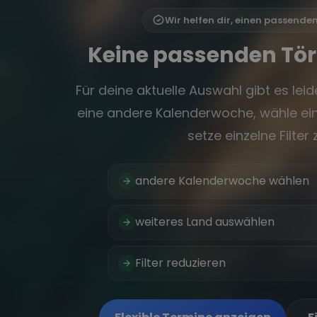
Wir helfen dir, einen passende
Keine passenden Tö
Für deine aktuelle Auswahl gibt es leide
eine andere Kalenderwoche, wähle ein
setze einzelne Filter 
andere Kalenderwoche wählen
weiteres Land auswählen
Filter reduzieren