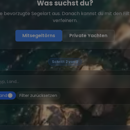
Was suchst du?
e bevorzugte Segelart aus. Danach kannst du mit den Fil
verfeinern.
Mitsegeltörns
Private Yachten
Schritt 2 von 2
land
Filter zurücksetzen