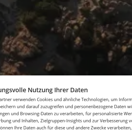
ngsvolle Nutzung Ihrer Daten
artner verwenden Cookies und ähnliche Technologien, um Inform
peichern und darauf zuzugreifen und personenbezogene Daten wie
ngen und Browsing-Daten zu verarbeiten, für personalisierte Wer
ung und Inhalten, Zielgruppen-Insights und zur Verbesserung v
önnen Ihre Daten auch für diese und andere Zwecke verarbeiten, 