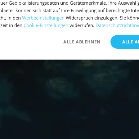
uer Geolokalisierungsdaten und Gerätemerkmale. Ihre Auswahl gil
bieter können sich statt auf Ihre Einwilligung auf berechtigte Int
ht, in den
Werbeeinstellungen
Widerspruch einzulegen. Sie könn
rzeit in den
Cookie-Einstellungen
widerrufen.
Datenschutzrichtlini
ALLE ABLEHNEN
ALLE A