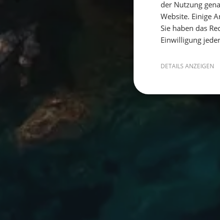
der Nutzung gena
Website. Einige An
Sie haben das Rec
Einwilligung jede
DETAILS ANZEIGEN