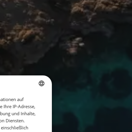
ationen auf
GERMAN
 Ihre IP-Adresse,
GERMAN
bung und Inhalte,
ENGLISH
on Diensten.
einschließlich