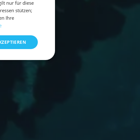
t nur für diese
eressen stützen;
en Ihre
e
KZEPTIEREN