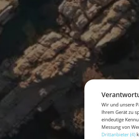
Verantwortu
Wir und unsere P
Ihrem Gerät zu s
eindeutige Kennu
Messung von Werb
Drittanbieter (4)
k