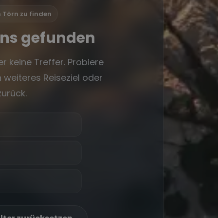
n Törn zu finden
rns gefunden
r keine Treffer. Probiere
 weiteres Reiseziel oder
zurück.