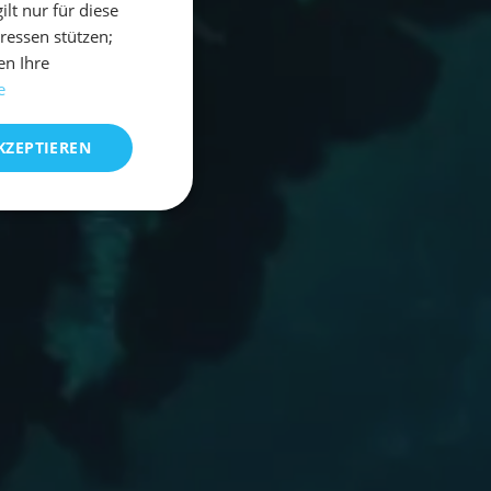
t nur für diese
eressen stützen;
en Ihre
e
KZEPTIEREN