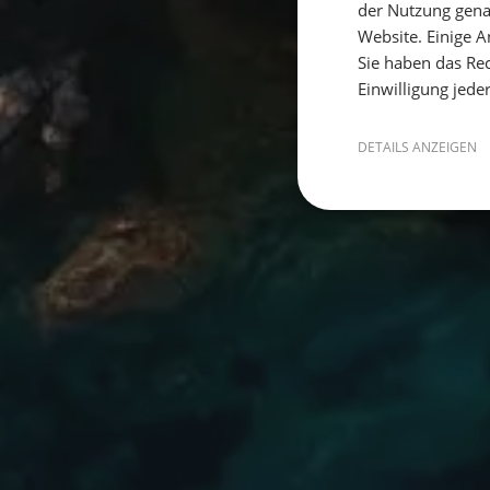
der Nutzung gena
Website. Einige An
Sie haben das Rec
Einwilligung jede
DETAILS ANZEIGEN