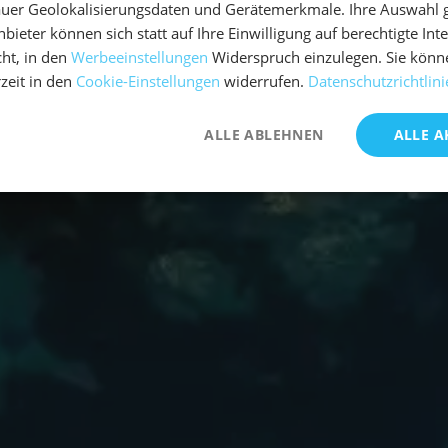
uer Geolokalisierungsdaten und Gerätemerkmale. Ihre Auswahl gil
bieter können sich statt auf Ihre Einwilligung auf berechtigte Int
ht, in den
Werbeeinstellungen
Widerspruch einzulegen. Sie könn
rzeit in den
Cookie-Einstellungen
widerrufen.
Datenschutzrichtlini
ALLE ABLEHNEN
ALLE A