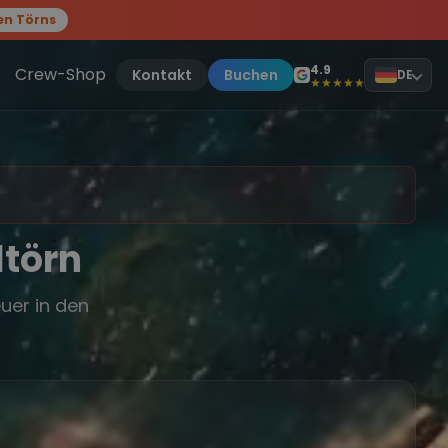
en Törns
, sei dabei.
4.9
Crew-Shop
Kontakt
Buchen
DE
★★★★★
ltörn
uer in den