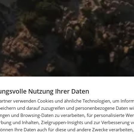
ngsvolle Nutzung Ihrer Daten
artner verwenden Cookies und ähnliche Technologien, um Inform
peichern und darauf zuzugreifen und personenbezogene Daten wie
ngen und Browsing-Daten zu verarbeiten, für personalisierte Wer
ung und Inhalten, Zielgruppen-Insights und zur Verbesserung v
önnen Ihre Daten auch für diese und andere Zwecke verarbeiten, 