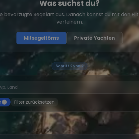
Was suchst du?
e bevorzugte Segelart aus. Danach kannst du mit den Fil
verfeinern.
Mitsegeltörns
Private Yachten
Schritt 2 von 2
h
Filter zurücksetzen