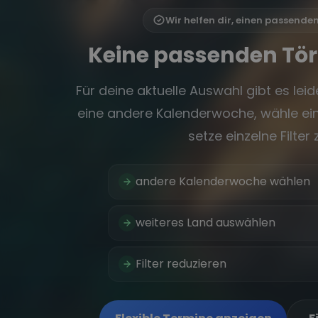
Wir helfen dir, einen passende
Keine passenden Tö
Für deine aktuelle Auswahl gibt es leide
eine andere Kalenderwoche, wähle ein
setze einzelne Filter 
andere Kalenderwoche wählen
weiteres Land auswählen
Filter reduzieren