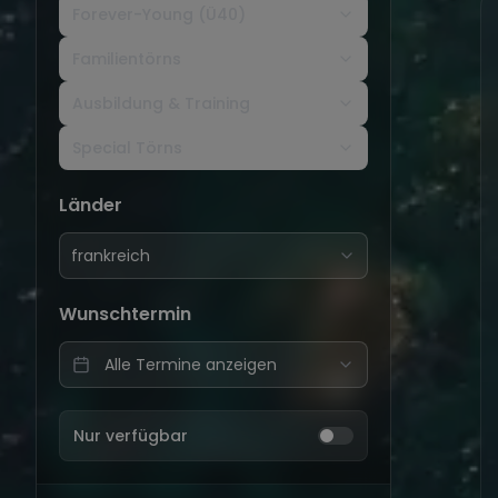
Forever-Young (Ü40)
Familientörns
Ausbildung & Training
Special Törns
Länder
frankreich
Wunschtermin
Nur verfügbar