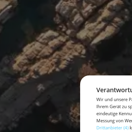
Verantwortu
Wir und unsere P
Ihrem Gerät zu s
eindeutige Kennu
Messung von Werb
Drittanbieter (4)
k