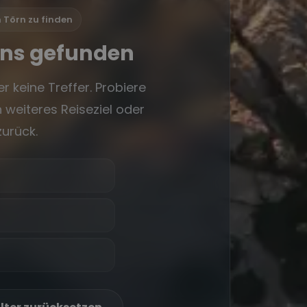
n Törn zu finden
rns gefunden
r keine Treffer. Probiere
 weiteres Reiseziel oder
zurück.