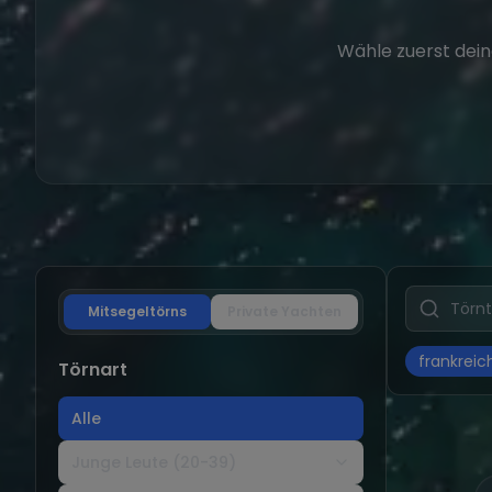
Wähle zuerst dein
Mitsegeltörns
Private Yachten
frankreic
Törnart
Alle
Junge Leute (20-39)