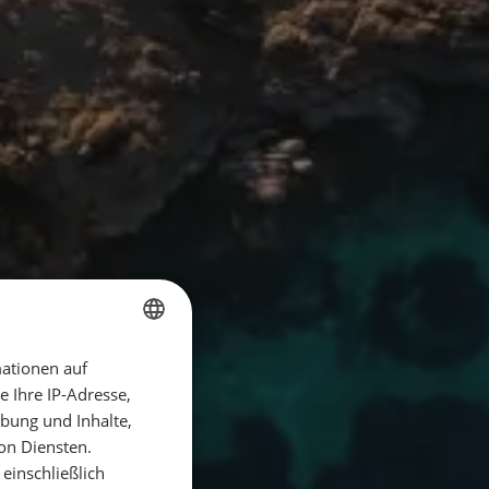
ationen auf
GERMAN
 Ihre IP-Adresse,
GERMAN
bung und Inhalte,
ENGLISH
on Diensten.
einschließlich