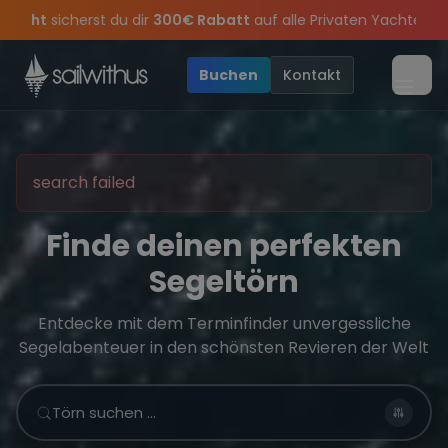
Skip to content
300€ Rabatt
auf alle Privaten Yachten mit Skipper in
Griechenl
– wir feiern die Törns, die Crew und die besten Geschichten des 
lusive Angebote mehr Sowie
Sichere Dir jetzt
Dein Meilenbuch und Deine sailwithus-C
20€ Rabatt auf deinen ersten Tö
Buchen
Kontakt
Menü
search failed
Finde deinen perfekten
Segeltörn
Entdecke mit dem Terminfinder unvergessliche
Segelabenteuer in den schönsten Revieren der Welt
Törn suchen …