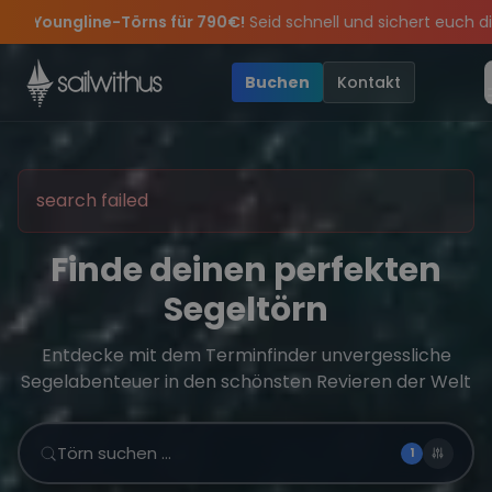
Skip to content
🔥
Spätsommer Special:
Am 05.09 alle Youngline-Törns fü
Sichere Dir jetzt
Dein Meilenbuch und Deine sailwithus-C
Verpass keine
Season Closing Party 2026!
Törn-Updates, Insider-Tipps
Die Saison war legendär – wir 
und exklusive
Buchen
Kontakt
search failed
Finde deinen perfekten
Segeltörn
Entdecke mit dem Terminfinder unvergessliche
Segelabenteuer in den schönsten Revieren der Welt
Törn suchen …
1