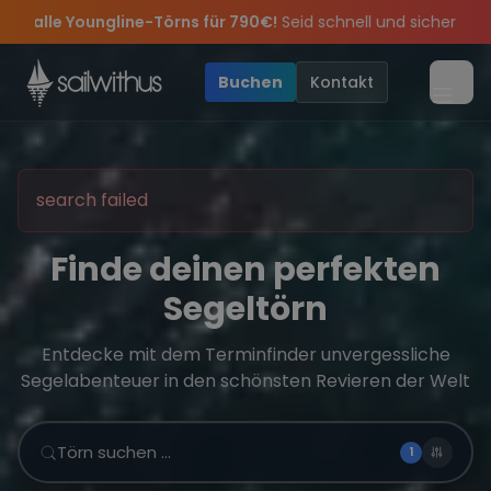
Skip to content
rns für 790€!
Seid schnell und sichert euch die letzten Plätze.
– wir feiern die Törns, die Crew und die besten Geschichten des 
lusive Angebote mehr Sowie
Sichere Dir jetzt
Dein Meilenbuch und Deine sailwithus-C
20€ Rabatt auf deinen ersten Tör
Buchen
Kontakt
Menü
search failed
Finde deinen perfekten
Segeltörn
Entdecke mit dem Terminfinder unvergessliche
Segelabenteuer in den schönsten Revieren der Welt
Törn suchen …
1