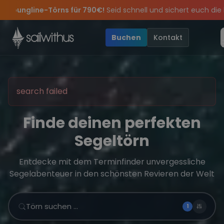
Skip to content
90€!
Seid schnell und sichert euch die letzten Plätze.
•
🔥
Sp
ern die Törns, die Crew und die besten Geschichten des Jahres, s
ngebote mehr Sowie
Sichere Dir jetzt
20€ Rabatt auf deinen ersten Törn
Dein Meilenbuch und Deine sailwithus-C
!
•
V
Buchen
Kontakt
search failed
Finde deinen perfekten
Segeltörn
Entdecke mit dem Terminfinder unvergessliche
Segelabenteuer in den schönsten Revieren der Welt
Törn suchen …
1