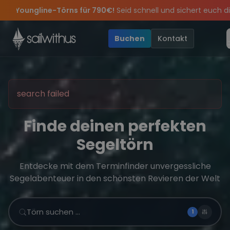
Skip to content
ür 790€!
Seid schnell und sichert euch die letzten Plätze.
•
 feiern die Törns, die Crew und die besten Geschichten des Jahre
ve Angebote mehr Sowie
Sichere Dir jetzt
Dein Meilenbuch und Deine sailwithus-C
20€ Rabatt auf deinen ersten Törn
!
Buchen
Kontakt
search failed
Finde deinen perfekten
Segeltörn
Entdecke mit dem Terminfinder unvergessliche
Segelabenteuer in den schönsten Revieren der Welt
Törn suchen …
1