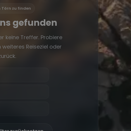
n Törn zu finden
rns gefunden
r keine Treffer. Probiere
 weiteres Reiseziel oder
zurück.