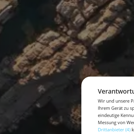
Verantwortu
Wir und unsere P
Ihrem Gerät zu s
eindeutige Kennu
Messung von Werb
Drittanbieter (4)
k