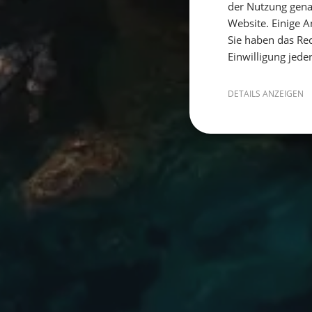
der Nutzung gena
Website. Einige An
Sie haben das Rec
Einwilligung jede
DETAILS ANZEIGEN