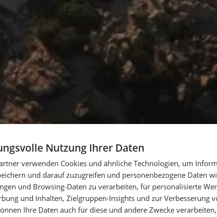
ngsvolle Nutzung Ihrer Daten
artner verwenden Cookies und ähnliche Technologien, um Inform
peichern und darauf zuzugreifen und personenbezogene Daten wie
ngen und Browsing-Daten zu verarbeiten, für personalisierte Wer
ung und Inhalten, Zielgruppen-Insights und zur Verbesserung v
önnen Ihre Daten auch für diese und andere Zwecke verarbeiten, 