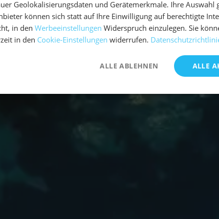
uer Geolokalisierungsdaten und Gerätemerkmale. Ihre Auswahl gil
bieter können sich statt auf Ihre Einwilligung auf berechtigte Int
ht, in den
Werbeeinstellungen
Widerspruch einzulegen. Sie könn
rzeit in den
Cookie-Einstellungen
widerrufen.
Datenschutzrichtlini
ALLE ABLEHNEN
ALLE A