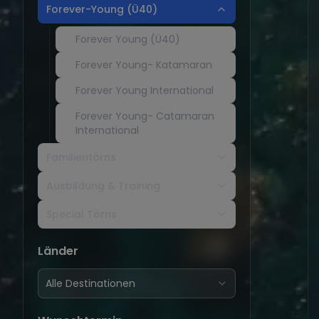
Forever-Young (Ü40)
Forever Young (Ü40)
Forever Young- Katamaran
Forever Young International
Forever Young- Catamaran
International
Familientörns
Ausbildung & Training
Special Törns
Länder
Alle Destinationen