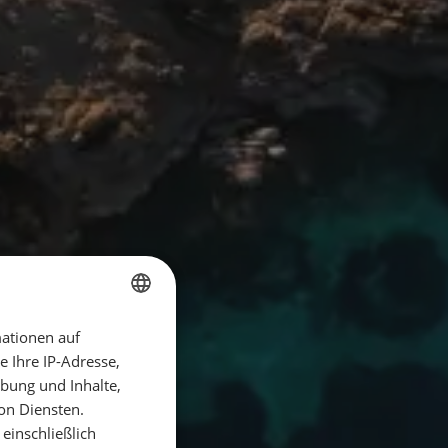
ationen auf
GERMAN
 Ihre IP-Adresse,
GERMAN
bung und Inhalte,
ENGLISH
on Diensten.
einschließlich