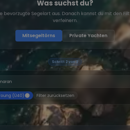
Was suchst du?
e bevorzugte Segelart aus. Danach kannst du mit den Fil
verfeinern.
Mitsegeltörns
Private Yachten
Schritt 2 von 2
Young (Ü40)
Filter zurücksetzen