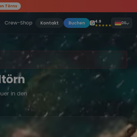
en Törns
, sei dabei.
4.9
Crew-Shop
Kontakt
Buchen
DE
★★★★★
ltörn
uer in den