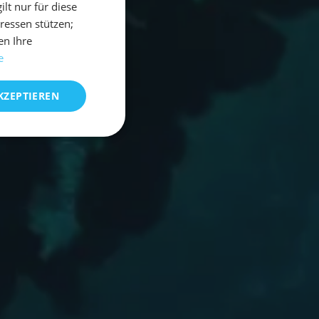
t nur für diese
eressen stützen;
en Ihre
e
KZEPTIEREN