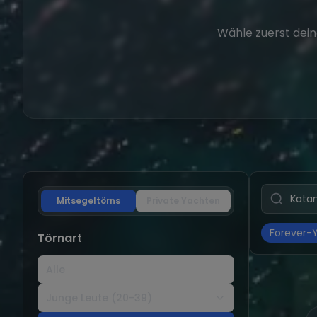
Wähle zuerst dein
Mitsegeltörns
Private Yachten
Forever-
Törnart
Alle
Junge Leute (20-39)