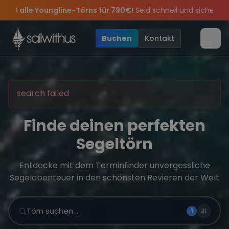
Skip to content
s für 790€!
Seid schnell und sichert euch die letzten Plätze.
•
wir feiern die Törns, die Crew und die besten Geschichten des Ja
sive Angebote mehr Sowie
Sichere Dir jetzt
Dein Meilenbuch und Deine sailwithus-C
20€ Rabatt auf deinen ersten Törn
Buchen
Kontakt
Menü
search failed
Finde deinen perfekten
Segeltörn
Entdecke mit dem Terminfinder unvergessliche
Segelabenteuer in den schönsten Revieren der Welt
Törn suchen …
1