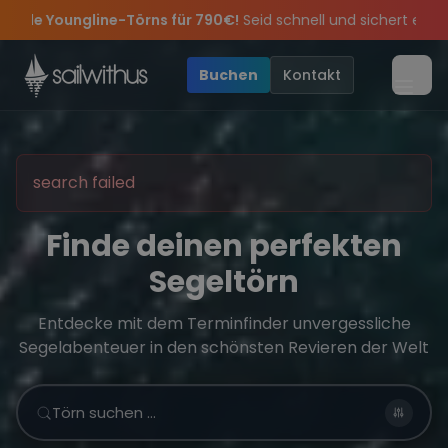
Skip to content
r 790€!
Seid schnell und sichert euch die letzten Plätze.
•
🔥
feiern die Törns, die Crew und die besten Geschichten des Jahres
 Angebote mehr Sowie
Sichere Dir jetzt
Dein Meilenbuch und Deine sailwithus-C
20€ Rabatt auf deinen ersten Törn
!
•
Buchen
Kontakt
Menü
search failed
Finde deinen perfekten
Segeltörn
Entdecke mit dem Terminfinder unvergessliche
Segelabenteuer in den schönsten Revieren der Welt
Törn suchen …