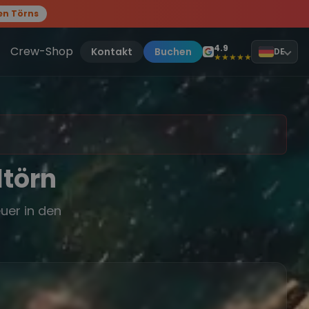
en Törns
, sei dabei.
4.9
Crew-Shop
Kontakt
Buchen
DE
★★★★★
ltörn
uer in den