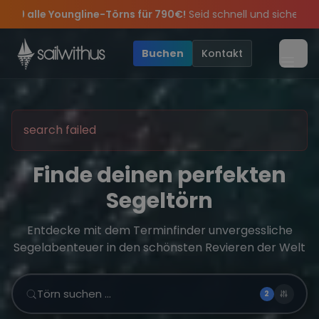
Skip to content
09 alle Youngline-Törns für 790€!
Seid schnell und sichert euch
Insider-Tipps
e Saison war legendär – wir feiern die Törns, die Crew und die b
Sichere Dir jetzt
und exklusive Angebote mehr Sowie
Dein Meilenbuch und Deine sailwithus-C
20€ Rabatt 
Buchen
Kontakt
Menü
search failed
Finde deinen perfekten
Segeltörn
Entdecke mit dem Terminfinder unvergessliche
Segelabenteuer in den schönsten Revieren der Welt
Törn suchen …
2