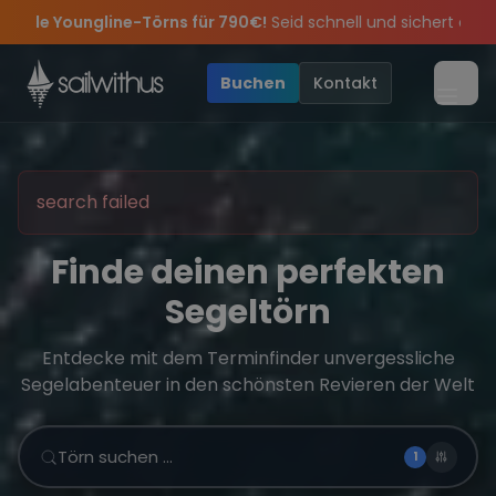
Skip to content
 für 790€!
Seid schnell und sichert euch die letzten Plätze.
•
ir feiern die Törns, die Crew und die besten Geschichten des Jah
ive Angebote mehr Sowie
Sichere Dir jetzt
Dein Meilenbuch und Deine sailwithus-C
20€ Rabatt auf deinen ersten Törn
!
Buchen
Kontakt
Menü
search failed
Finde deinen perfekten
Segeltörn
Entdecke mit dem Terminfinder unvergessliche
Segelabenteuer in den schönsten Revieren der Welt
Törn suchen …
1