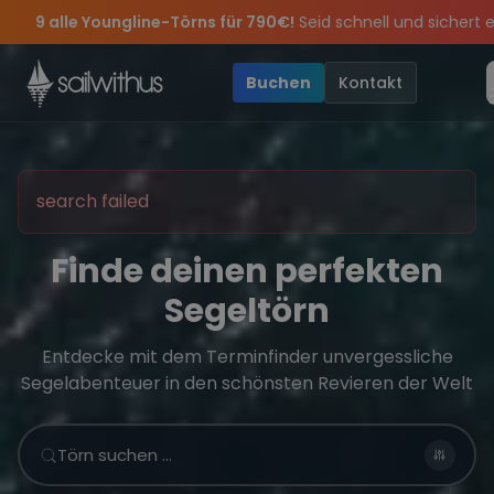
Skip to content
rns für 790€!
Seid schnell und sichert euch die letzten Plätze.
 – wir feiern die Törns, die Crew und die besten Geschichten des
lusive Angebote mehr Sowie
Sichere Dir jetzt
Dein Meilenbuch und Deine sailwithus-C
20€ Rabatt auf deinen ersten Tö
Buchen
Kontakt
search failed
Finde deinen perfekten
Segeltörn
Entdecke mit dem Terminfinder unvergessliche
Segelabenteuer in den schönsten Revieren der Welt
Törn suchen …