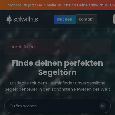
Skip to content
rpass keine
Törn-Updates, Insider-Tipps
und exklusive Angeb
ason Closing Party 2026!

Spätsommer Special:
Am 05.09 alle Youngline-Törns für 790€
Die Saison war legendär – wir feiern 
Buchen
Kontakt
search failed
Finde deinen perfekten
Segeltörn
Entdecke mit dem Terminfinder unvergessliche
Segelabenteuer in den schönsten Revieren der Welt
Törn suchen …