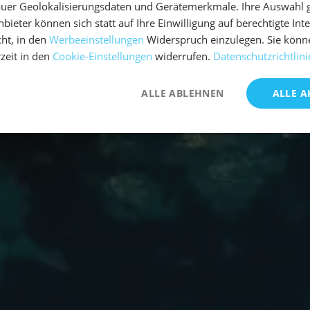
uer Geolokalisierungsdaten und Gerätemerkmale. Ihre Auswahl gil
bieter können sich statt auf Ihre Einwilligung auf berechtigte Int
ht, in den
Werbeeinstellungen
Widerspruch einzulegen. Sie könn
rzeit in den
Cookie-Einstellungen
widerrufen.
Datenschutzrichtlini
ALLE ABLEHNEN
ALLE A