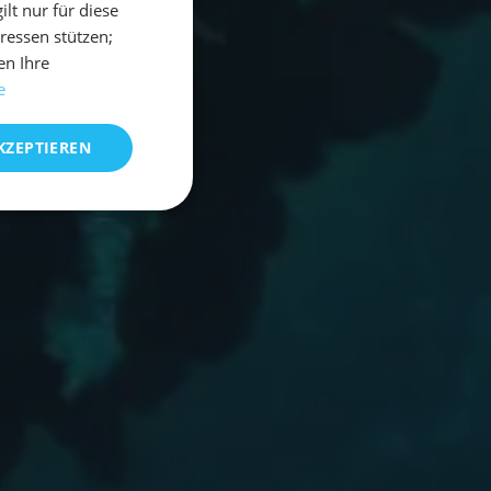
t nur für diese
eressen stützen;
en Ihre
e
KZEPTIEREN