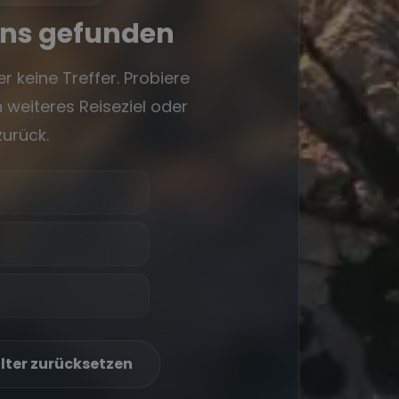
rns gefunden
r keine Treffer. Probiere
 weiteres Reiseziel oder
zurück.
ilter zurücksetzen