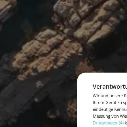
Verantwortu
Wir und unsere P
Ihrem Gerät zu s
eindeutige Kennu
Messung von Werb
Drittanbieter (4)
k