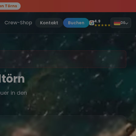
en Törns
, sei dabei.
4.9
Crew-Shop
Kontakt
Buchen
DE
★★★★★
ltörn
uer in den