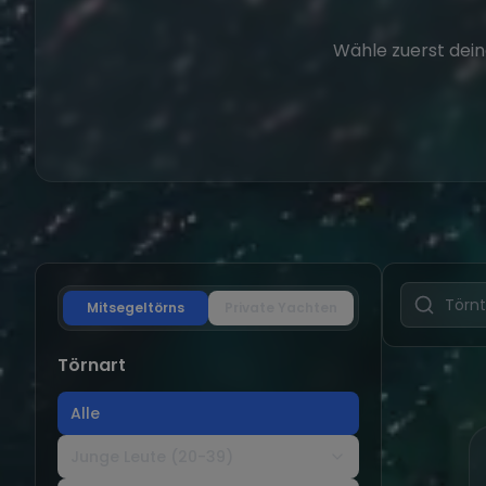
Wähle zuerst dein
Mitsegeltörns
Private Yachten
Törnart
Alle
Junge Leute (20-39)