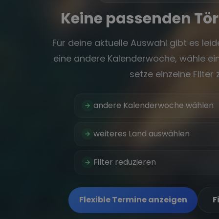
Keine passenden Tö
Für deine aktuelle Auswahl gibt es leide
eine andere Kalenderwoche, wähle ein
setze einzelne Filter 
andere Kalenderwoche wählen
weiteres Land auswählen
Filter reduzieren
Flexible Termine anzeigen
F