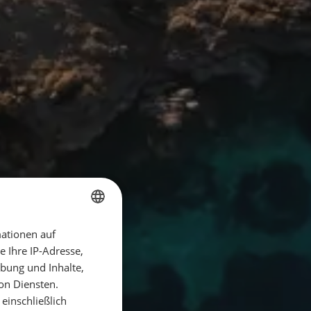
ationen auf
GERMAN
 Ihre IP-Adresse,
GERMAN
bung und Inhalte,
ENGLISH
on Diensten.
einschließlich