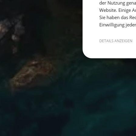
der Nutzung gena
Website. Einige An
Sie haben das Rec
Einwilligung jede
DETAILS ANZEIGEN