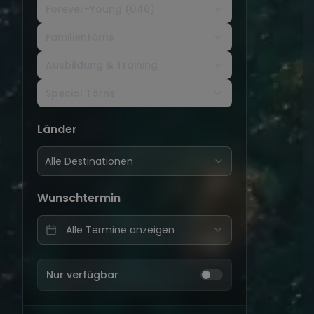
Forever-Young (Ü40)
Familientörns
Ausbildung & Training
Special Törns
Länder
Alle Destinationen
Wunschtermin
Nur verfügbar