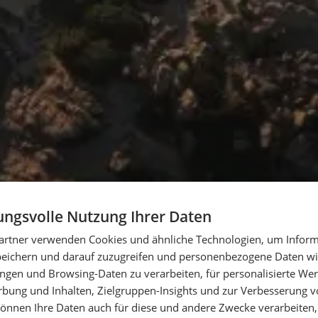
ngsvolle Nutzung Ihrer Daten
artner verwenden Cookies und ähnliche Technologien, um Inform
peichern und darauf zuzugreifen und personenbezogene Daten wie
ngen und Browsing-Daten zu verarbeiten, für personalisierte Wer
ung und Inhalten, Zielgruppen-Insights und zur Verbesserung v
önnen Ihre Daten auch für diese und andere Zwecke verarbeiten, 