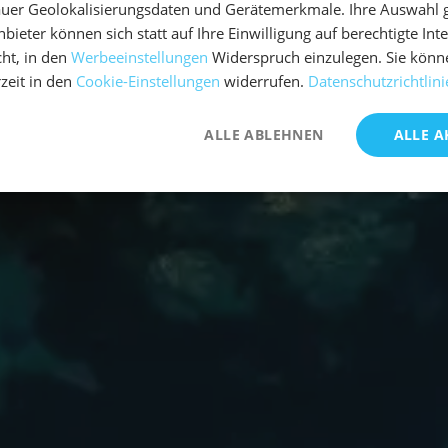
uer Geolokalisierungsdaten und Gerätemerkmale. Ihre Auswahl gil
bieter können sich statt auf Ihre Einwilligung auf berechtigte Int
ht, in den
Werbeeinstellungen
Widerspruch einzulegen. Sie könn
rzeit in den
Cookie-Einstellungen
widerrufen.
Datenschutzrichtlini
ALLE ABLEHNEN
ALLE A