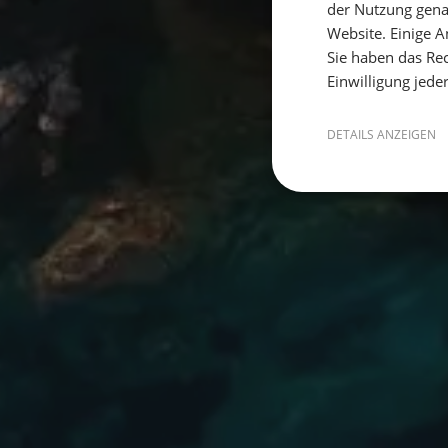
der Nutzung gena
Website. Einige An
Sie haben das Rec
Einwilligung jede
DETAILS ANZEIGEN