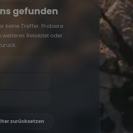
rns gefunden
r keine Treffer. Probiere
 weiteres Reiseziel oder
zurück.
ilter zurücksetzen