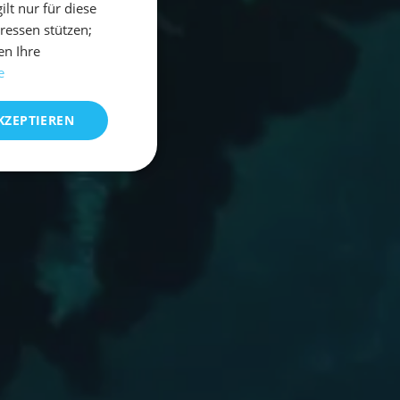
t nur für diese
eressen stützen;
en Ihre
e
KZEPTIEREN