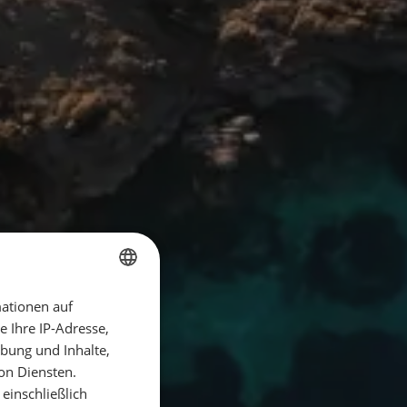
ationen auf
GERMAN
 Ihre IP-Adresse,
GERMAN
bung und Inhalte,
ENGLISH
on Diensten.
einschließlich