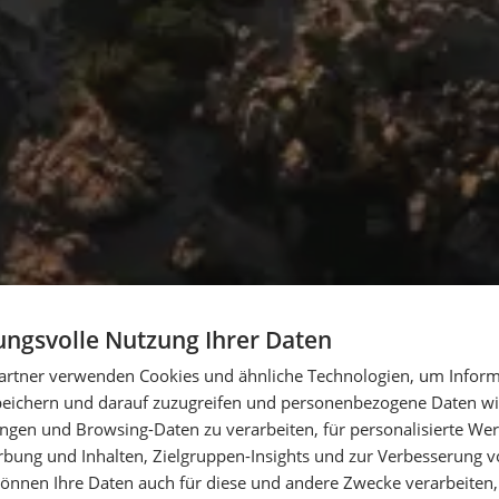
ngsvolle Nutzung Ihrer Daten
artner verwenden Cookies und ähnliche Technologien, um Inform
peichern und darauf zuzugreifen und personenbezogene Daten wie
ngen und Browsing-Daten zu verarbeiten, für personalisierte Wer
ung und Inhalten, Zielgruppen-Insights und zur Verbesserung v
önnen Ihre Daten auch für diese und andere Zwecke verarbeiten, 