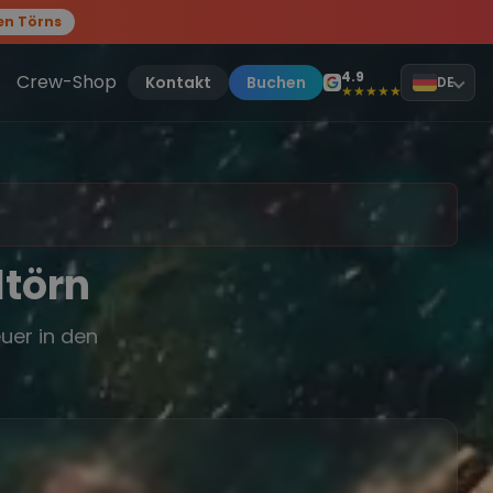
en Törns
, sei dabei.
4.9
Crew-Shop
Kontakt
Buchen
DE
★★★★★
ltörn
uer in den