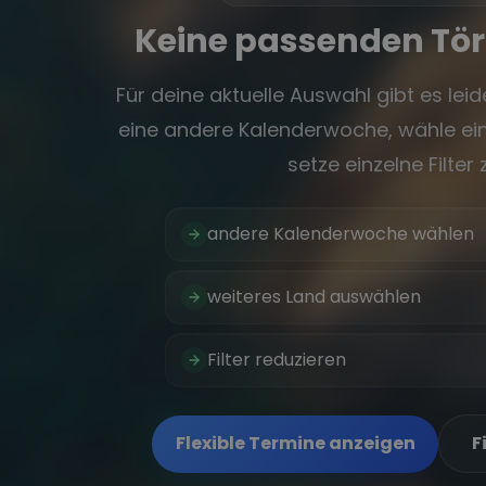
Keine passenden Tö
Für deine aktuelle Auswahl gibt es leide
eine andere Kalenderwoche, wähle ein
setze einzelne Filter 
andere Kalenderwoche wählen
weiteres Land auswählen
Filter reduzieren
Flexible Termine anzeigen
F