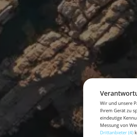
Verantwortu
Wir und unsere P
Ihrem Gerät zu s
eindeutige Kennu
Messung von Werb
Drittanbieter (4)
k