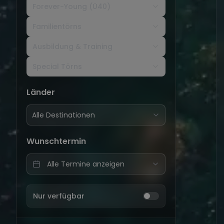
Forever-Young (Ü40)
Familientörns
Ausbildung & Training
Special Törns
Länder
Alle Destinationen
Wunschtermin
Nur verfügbar