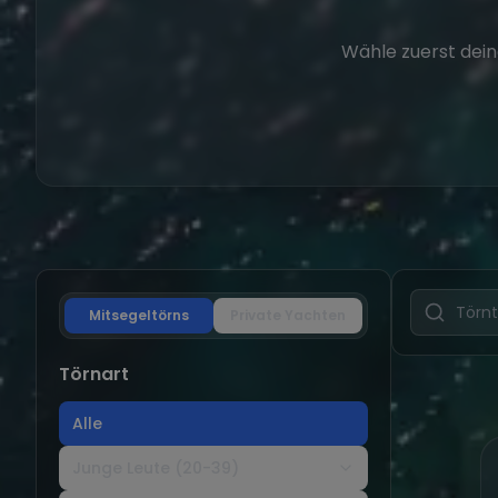
Wähle zuerst dein
Mitsegeltörns
Private Yachten
Törnart
Alle
Junge Leute (20-39)