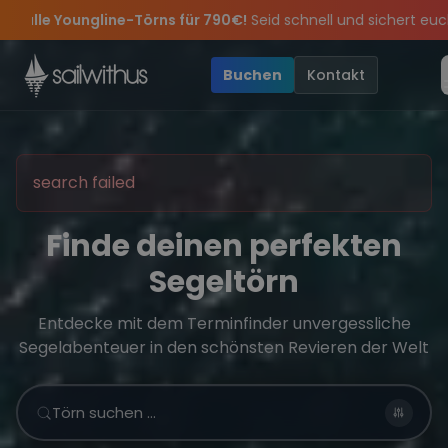
Skip to content
 für 790€!
Seid schnell und sichert euch die letzten Plätze.
•
ir feiern die Törns, die Crew und die besten Geschichten des Jah
sive Angebote mehr Sowie
Sichere Dir jetzt
Dein Meilenbuch und Deine sailwithus-C
20€ Rabatt auf deinen ersten Törn
!
Buchen
Kontakt
search failed
Finde deinen perfekten
Segeltörn
Entdecke mit dem Terminfinder unvergessliche
Segelabenteuer in den schönsten Revieren der Welt
Törn suchen …