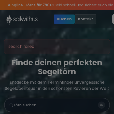
Skip to content
790€!
Seid schnell und sichert euch die letzten Plätze.
•
🔥
Sp
ern die Törns, die Crew und die besten Geschichten des Jahres, s
ngebote mehr Sowie
Sichere Dir jetzt
20€ Rabatt auf deinen ersten Törn
Dein Meilenbuch und Deine sailwithus-C
!
•
Buchen
Kontakt
search failed
Finde deinen perfekten
Segeltörn
Entdecke mit dem Terminfinder unvergessliche
Segelabenteuer in den schönsten Revieren der Welt
Törn suchen …