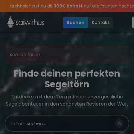
Skip to content
Sichere Dir jetzt
Dein Meilenbuch und Deine sailwithus-C
pass keine
son Closing Party 2026!
Törn-Updates, Insider-Tipps
Die Saison war legendär – wir feiern di
und exklusive Angebo
Buchen
Kontakt
search failed
Finde deinen perfekten
Segeltörn
Entdecke mit dem Terminfinder unvergessliche
Segelabenteuer in den schönsten Revieren der Welt
Törn suchen …