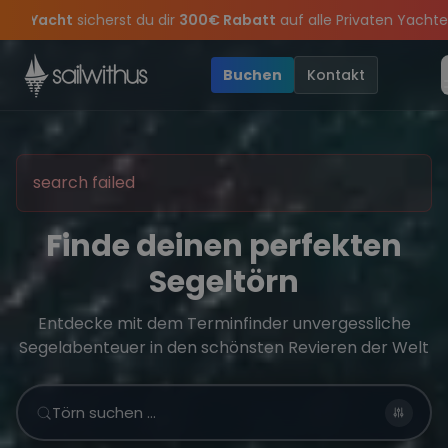
Skip to content
Sichere Dir jetzt
Dein Meilenbuch und Deine sailwithus-C
mer-Special
: Mit Code
Yacht
sicherst du dir
300€ Rabatt
auf a
s keine
 Closing Party 2026!
Törn-Updates, Insider-Tipps
Die Saison war legendär – wir feiern die T
und exklusive Angebote 
Buchen
Kontakt
search failed
Finde deinen perfekten
Segeltörn
Entdecke mit dem Terminfinder unvergessliche
Segelabenteuer in den schönsten Revieren der Welt
Törn suchen …