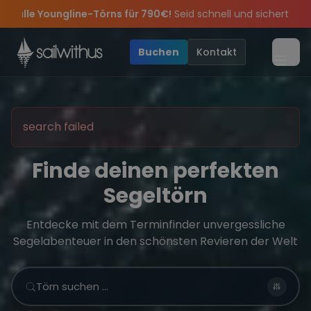
Skip to content
ür 790€!
Seid schnell und sichert euch die letzten Plätze.
•

 feiern die Törns, die Crew und die besten Geschichten des Jahre
e Angebote mehr Sowie
Sichere Dir jetzt
Dein Meilenbuch und Deine sailwithus-C
20€ Rabatt auf deinen ersten Törn
!
•
Buchen
Kontakt
Menü
search failed
Finde deinen perfekten
Segeltörn
Entdecke mit dem Terminfinder unvergessliche
Segelabenteuer in den schönsten Revieren der Welt
Törn suchen …