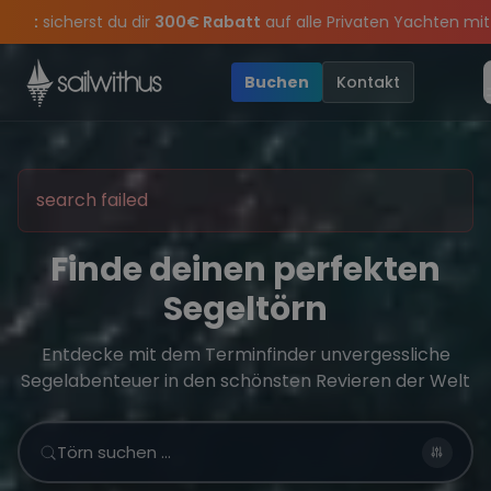
Skip to content
 Rabatt
auf alle Privaten Yachten mit Skipper in
Griechenland 
 feiern die Törns, die Crew und die besten Geschichten des Jahre
ve Angebote mehr Sowie
Sichere Dir jetzt
Dein Meilenbuch und Deine sailwithus-C
20€ Rabatt auf deinen ersten Törn
!
Buchen
Kontakt
search failed
Finde deinen perfekten
Segeltörn
Entdecke mit dem Terminfinder unvergessliche
Segelabenteuer in den schönsten Revieren der Welt
Törn suchen …