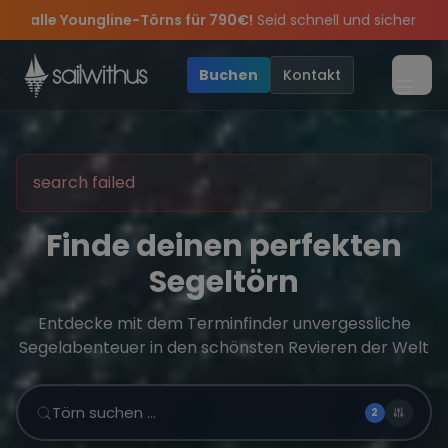
Skip to content
ungline-Törns für 790€!
Seid schnell und sichert euch die letzte
pps
r legendär – wir feiern die Törns, die Crew und die besten Gesch
und exklusive Angebote mehr Sowie
Sichere Dir jetzt
Dein Meilenbuch und Deine sailwithus-C
20€ Rabatt auf deinen
Buchen
Kontakt
Menü
search failed
Finde deinen perfekten
Segeltörn
Entdecke mit dem Terminfinder unvergessliche
Segelabenteuer in den schönsten Revieren der Welt
Törn suchen …
2