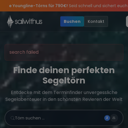
Skip to content
 790€!
Seid schnell und sichert euch die letzten Plätze.
•
🔥
S
iern die Törns, die Crew und die besten Geschichten des Jahres, 
Angebote mehr Sowie
Sichere Dir jetzt
Dein Meilenbuch und Deine sailwithus-C
20€ Rabatt auf deinen ersten Törn
!
•
Buchen
Kontakt
search failed
Finde deinen perfekten
Segeltörn
Entdecke mit dem Terminfinder unvergessliche
Segelabenteuer in den schönsten Revieren der Welt
Törn suchen …
2