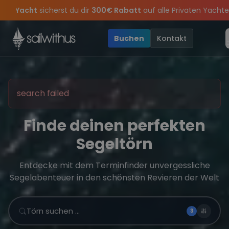
Skip to content
Sichere Dir jetzt
Dein Meilenbuch und Deine sailwithus-C
rpass keine
ason Closing Party 2026!
Törn-Updates, Insider-Tipps
Die Saison war legendär – wir feiern d
und exklusive Angebo
Buchen
Kontakt
search failed
Finde deinen perfekten
Segeltörn
Entdecke mit dem Terminfinder unvergessliche
Segelabenteuer in den schönsten Revieren der Welt
Törn suchen …
3