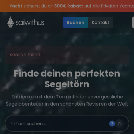
Skip to content
Sichere Dir jetzt
Dein Meilenbuch und Deine sailwithus-C
rpass keine
ason Closing Party 2026!
Törn-Updates, Insider-Tipps
Die Saison war legendär – wir feiern d
und exklusive Angebo
Buchen
Kontakt
search failed
Finde deinen perfekten
Segeltörn
Entdecke mit dem Terminfinder unvergessliche
Segelabenteuer in den schönsten Revieren der Welt
Törn suchen …
3