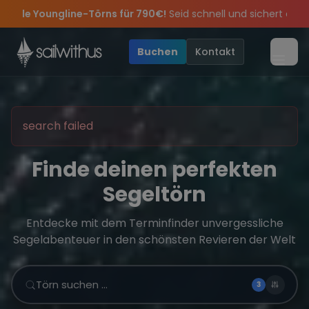
Skip to content
ür 790€!
Seid schnell und sichert euch die letzten Plätze.
•

 feiern die Törns, die Crew und die besten Geschichten des Jahre
e Angebote mehr Sowie
Sichere Dir jetzt
Dein Meilenbuch und Deine sailwithus-C
20€ Rabatt auf deinen ersten Törn
!
•
Buchen
Kontakt
Menü
search failed
Finde deinen perfekten
Segeltörn
Entdecke mit dem Terminfinder unvergessliche
Segelabenteuer in den schönsten Revieren der Welt
Törn suchen …
3