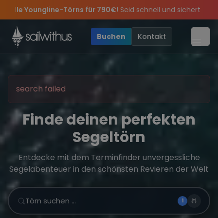
Skip to content
ür 790€!
Seid schnell und sichert euch die letzten Plätze.
•

feiern die Törns, die Crew und die besten Geschichten des Jahres
e Angebote mehr Sowie
Sichere Dir jetzt
Dein Meilenbuch und Deine sailwithus-C
20€ Rabatt auf deinen ersten Törn
!
•
Buchen
Kontakt
Menü
search failed
Finde deinen perfekten
Segeltörn
Entdecke mit dem Terminfinder unvergessliche
Segelabenteuer in den schönsten Revieren der Welt
Törn suchen …
1