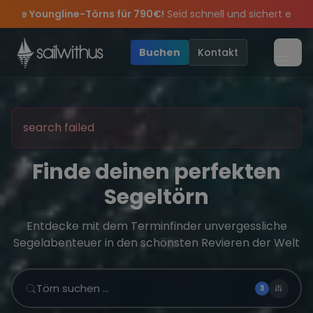
Skip to content
gline-Törns für 790€!
Seid schnell und sichert euch die letzten 
s
legendär – wir feiern die Törns, die Crew und die besten Geschic
und exklusive Angebote mehr Sowie
Sichere Dir jetzt
Dein Meilenbuch und Deine sailwithus-C
20€ Rabatt auf deinen e
Buchen
Kontakt
Menü
search failed
Finde deinen perfekten
Segeltörn
Entdecke mit dem Terminfinder unvergessliche
Segelabenteuer in den schönsten Revieren der Welt
Törn suchen …
3