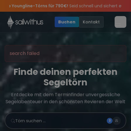
Skip to content
 790€!
Seid schnell und sichert euch die letzten Plätze.
•
🔥
eiern die Törns, die Crew und die besten Geschichten des Jahres,
 Angebote mehr Sowie
Sichere Dir jetzt
Dein Meilenbuch und Deine sailwithus-C
20€ Rabatt auf deinen ersten Törn
!
•
Buchen
Kontakt
Menü
search failed
Finde deinen perfekten
Segeltörn
Entdecke mit dem Terminfinder unvergessliche
Segelabenteuer in den schönsten Revieren der Welt
Törn suchen …
3