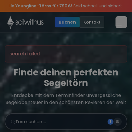
Skip to content
für 790€!
Seid schnell und sichert euch die letzten Plätze.
•
r feiern die Törns, die Crew und die besten Geschichten des Jahr
ve Angebote mehr Sowie
Sichere Dir jetzt
Dein Meilenbuch und Deine sailwithus-C
20€ Rabatt auf deinen ersten Törn
!
Buchen
Kontakt
Menü
search failed
Finde deinen perfekten
Segeltörn
Entdecke mit dem Terminfinder unvergessliche
Segelabenteuer in den schönsten Revieren der Welt
Törn suchen …
2