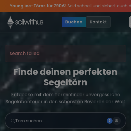
pätsommer Special:
Am 05.09 alle Youngline-Törns für 790€!
S
Skip to content
Sichere Dir jetzt
Dein Meilenbuch und Deine sailwithus-C
pass keine
son Closing Party 2026!
Törn-Updates, Insider-Tipps
Die Saison war legendär – wir feiern di
und exklusive Angebot
Buchen
Kontakt
search failed
Finde deinen perfekten
Segeltörn
Entdecke mit dem Terminfinder unvergessliche
Segelabenteuer in den schönsten Revieren der Welt
Törn suchen …
3