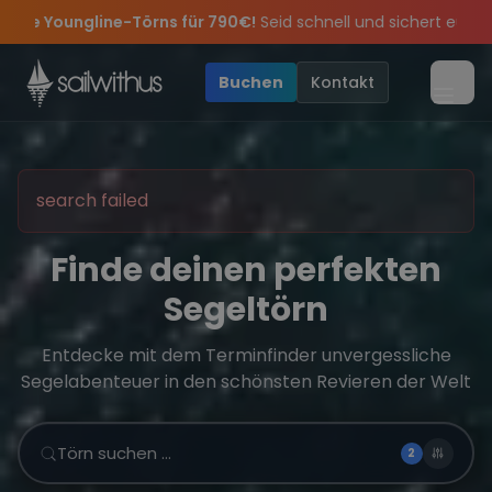
Skip to content
r 790€!
Seid schnell und sichert euch die letzten Plätze.
•
🔥
feiern die Törns, die Crew und die besten Geschichten des Jahres
 Angebote mehr Sowie
Sichere Dir jetzt
Dein Meilenbuch und Deine sailwithus-C
20€ Rabatt auf deinen ersten Törn
!
•
Buchen
Kontakt
Menü
search failed
Finde deinen perfekten
Segeltörn
Entdecke mit dem Terminfinder unvergessliche
Segelabenteuer in den schönsten Revieren der Welt
Törn suchen …
2