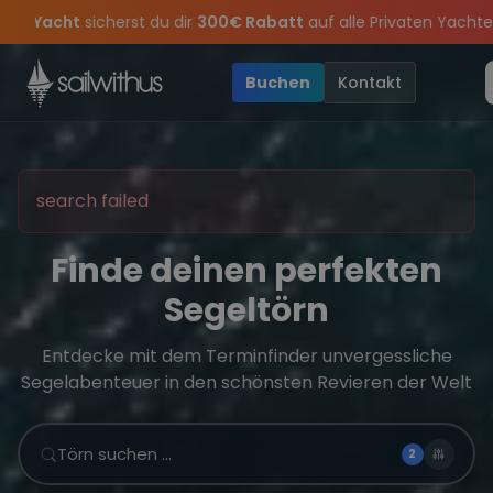
Skip to content
Sichere Dir jetzt
Dein Meilenbuch und Deine sailwithus-C
mer-Special
: Mit Code
Yacht
sicherst du dir
300€ Rabatt
auf a
s keine
 Closing Party 2026!
Törn-Updates, Insider-Tipps
Die Saison war legendär – wir feiern die T
und exklusive Angebote 
Buchen
Kontakt
search failed
Finde deinen perfekten
Segeltörn
Entdecke mit dem Terminfinder unvergessliche
Segelabenteuer in den schönsten Revieren der Welt
Törn suchen …
2