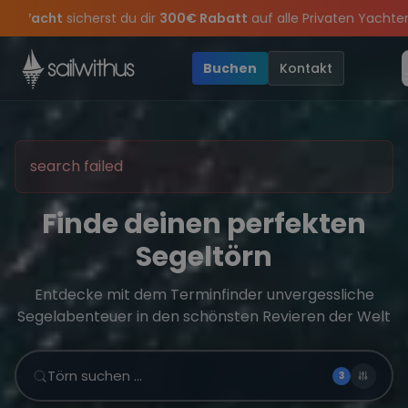
Skip to content
Sichere Dir jetzt
Dein Meilenbuch und Deine sailwithus-C
pass keine
son Closing Party 2026!
Törn-Updates, Insider-Tipps
Die Saison war legendär – wir feiern di
und exklusive Angebo
Buchen
Kontakt
search failed
Finde deinen perfekten
Segeltörn
Entdecke mit dem Terminfinder unvergessliche
Segelabenteuer in den schönsten Revieren der Welt
Törn suchen …
3