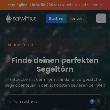
Skip to content
ür 790€!
Seid schnell und sichert euch die letzten Plätze.
•
 feiern die Törns, die Crew und die besten Geschichten des Jahre
ve Angebote mehr Sowie
Sichere Dir jetzt
Dein Meilenbuch und Deine sailwithus-C
20€ Rabatt auf deinen ersten Törn
!
Buchen
Kontakt
Menü
search failed
Finde deinen perfekten
Segeltörn
Entdecke mit dem Terminfinder unvergessliche
Segelabenteuer in den schönsten Revieren der Welt
Törn suchen …
3