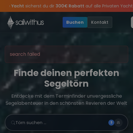
Skip to content
Sichere Dir jetzt
Dein Meilenbuch und Deine sailwithus-C
rpass keine
ason Closing Party 2026!
Törn-Updates, Insider-Tipps
Die Saison war legendär – wir feiern d
und exklusive Angebo
Buchen
Kontakt
search failed
Finde deinen perfekten
Segeltörn
Entdecke mit dem Terminfinder unvergessliche
Segelabenteuer in den schönsten Revieren der Welt
Törn suchen …
3