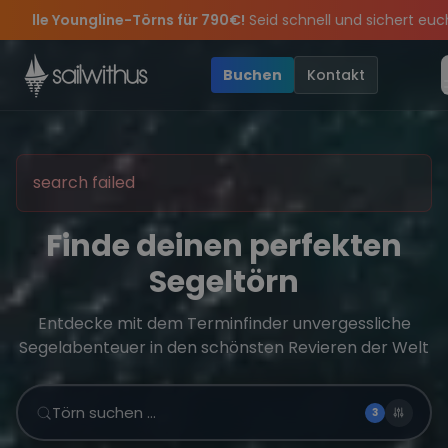
Skip to content
ungline-Törns für 790€!
Seid schnell und sichert euch die letzte
pps
r legendär – wir feiern die Törns, die Crew und die besten Gesch
und exklusive Angebote mehr Sowie
Sichere Dir jetzt
Dein Meilenbuch und Deine sailwithus-C
20€ Rabatt auf deinen 
Buchen
Kontakt
search failed
Finde deinen perfekten
Segeltörn
Entdecke mit dem Terminfinder unvergessliche
Segelabenteuer in den schönsten Revieren der Welt
Törn suchen …
3